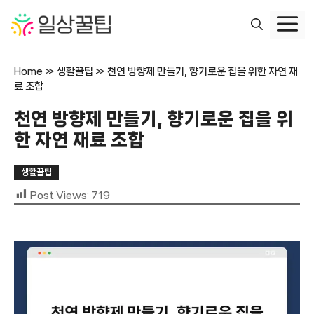
컨
텐
츠
로
Home
»
생활꿀팁
»
천연 방향제 만들기, 향기로운 집을 위한 자연 재
건
료 조합
너
뛰
천연 방향제 만들기, 향기로운 집을 위
기
한 자연 재료 조합
생활꿀팁
Post Views:
719